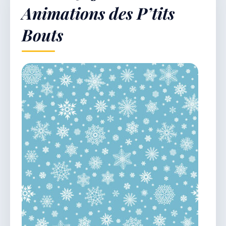
Animations des P’tits
Bouts
Démarches & Vie pratique
Vie locale & Associations
Découvrir la commune
DIMANCHE 9 AOÛT 2026
Secrétariat ouvert
Lundi, mardi, jeudi, vendredi de 8h30 à 12h et
après-midi sur rendez-vous. Samedi sur rendez-