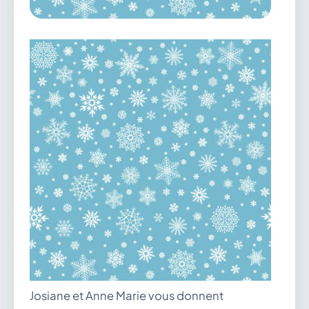
vous.
04 74 38 22 78
mairie@douvres.fr
140 Place de la Babillière, 01500 Douvres
Contacter la mairie
Le guichet des associations
publier une annonce
Josiane et Anne Marie vous donnent