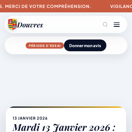
S. MERCI DE VOTRE COMPRÉHENSION.
VIGILANCES
Douvres
Donner mon avis
PÉRIODE D’ESSAI
Agenda
Aller
au
contenu
L’actu du village
Mairie & Vie municipale
13 JANVIER 2026
Mardi 13 Janvier 2026 :