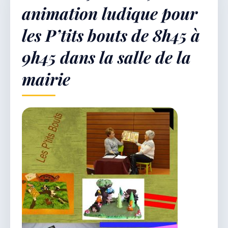
animation ludique pour
les P’tits bouts de 8h45 à
Démarches & Vie pratique
9h45 dans la salle de la
mairie
Vie locale & Associations
Découvrir la commune
JEUDI 6 AOÛT 2026
Secrétariat ouvert
Lundi, mardi, jeudi, vendredi de 8h30 à 12h et
après-midi sur rendez-vous. Samedi sur rendez-