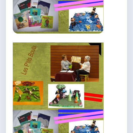
vous.
04 74 38 22 78
mairie@douvres.fr
140 Place de la Babillière, 01500 Douvres
Contacter la mairie
Le guichet des associations
publier une annonce