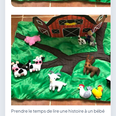
vous.
04 74 38 22 78
mairie@douvres.fr
140 Place de la Babillière, 01500 Douvres
Contacter la mairie
Le guichet des associations
publier une annonce
Prendre le temps de lire une histoire à un bébé