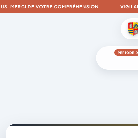
. MERCI DE VOTRE COMPRÉHENSION.
VIGILANCES 
PÉRIODE D
Aller
au
contenu
A
D