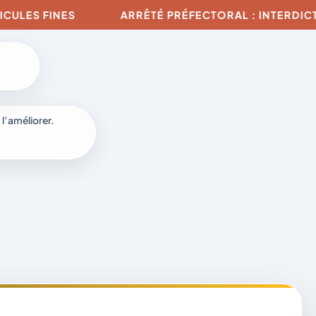
S FINES
ARRÊTÉ PRÉFECTORAL : INTERDICTION D
 l’améliorer.
à
-
fr