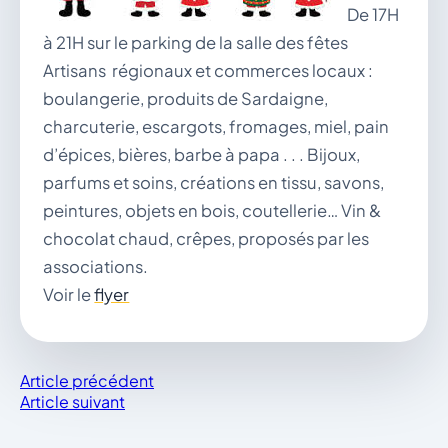
vous.
De 17H
à 21H sur le parking de la salle des fêtes
04 74 38 22 78
mairie@douvres.fr
Artisans régionaux et commerces locaux :
140 Place de la Babillière, 01500 Douvres
boulangerie, produits de Sardaigne,
Contacter la mairie
charcuterie, escargots, fromages, miel, pain
Le guichet des associations
d’épices, bières, barbe à papa . . . Bijoux,
publier une annonce
parfums et soins, créations en tissu, savons,
peintures, objets en bois, coutellerie… Vin &
chocolat chaud, crêpes, proposés par les
associations.
Voir le
flyer
Article précédent
Article suivant