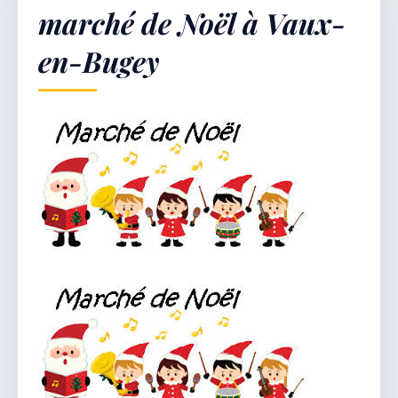
marché de Noël à Vaux-
en-Bugey
Démarches & Vie pratique
Vie locale & Associations
Découvrir la commune
LUNDI 10 AOÛT 2026
Secrétariat ouvert
Lundi, mardi, jeudi, vendredi de 8h30 à 12h et
après-midi sur rendez-vous. Samedi sur rendez-