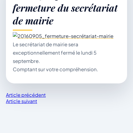
fermeture du secrétariat
de mairie
Démarches & Vie pratique
Le secrétariat de mairie sera
Vie locale & Associations
exceptionnellement fermé le lundi 5
septembre.
Comptant sur votre compréhension.
Découvrir la commune
Article précédent
Article suivant
SAMEDI 8 AOÛT 2026
Secrétariat ouvert
Lundi, mardi, jeudi, vendredi de 8h30 à 12h et
après-midi sur rendez-vous. Samedi sur rendez-