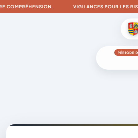
OMPRÉHENSION.
VIGILANCES POUR LES RISQUES D
PÉRIODE D
Aller
au
contenu
A
D