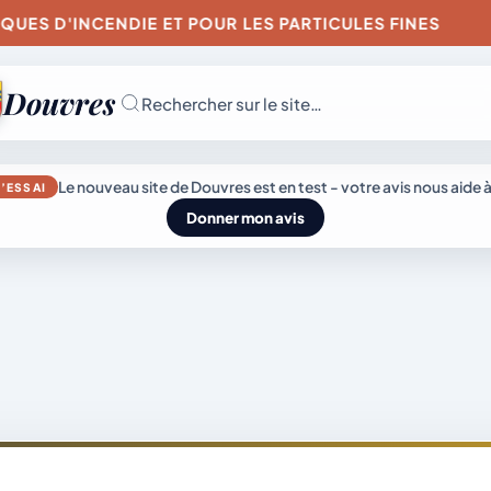
'INCENDIE ET POUR LES PARTICULES FINES
ARRÊ
Douvres
Rechercher sur le site…
JEUDI 6 AOÛT 202
Le nouveau site de Douvres est en test - votre avis nous aide à
’ESSAI
Secrétariat
Donner mon avis
ouvert
Lundi, mardi, jeudi,
vendredi de 8h30 
L’actu
Mairie &
12h et après-midi
sur rendez-vous.
du
Vie
Samedi sur rendez
genda
village
municipale
vous.
04 74 38 22 78
mairie@douvres.
140 Place de la
Babillière, 01500
émarches
Découvrir
Douvres