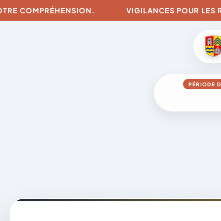
 COMPRÉHENSION.
VIGILANCES POUR LES RISQUES
PÉRIODE D
Aller
au
contenu
A
D