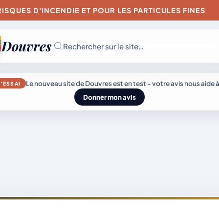
 D'INCENDIE ET POUR LES PARTICULES FINES
AR
Douvres
Rechercher sur le site…
JEUDI 6 AOÛT 202
Le nouveau site de Douvres est en test - votre avis nous aide à
’ESSAI
Secrétariat
Donner mon avis
ouvert
Lundi, mardi, jeudi,
vendredi de 8h30 
L’actu
Mairie &
12h et après-midi
sur rendez-vous.
du
Vie
Samedi sur rendez
genda
village
municipale
vous.
04 74 38 22 78
mairie@douvres.
140 Place de la
Babillière, 01500
émarches
Découvrir
Douvres