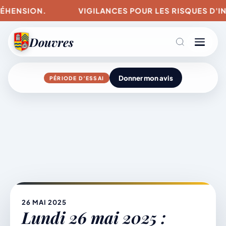
.
VIGILANCES POUR LES RISQUES D'INCENDIE ET
Douvres
Donner mon avis
PÉRIODE D’ESSAI
Agenda
Aller
au
contenu
L’actu du village
Mairie & Vie municipale
26 MAI 2025
Lundi 26 mai 2025 :