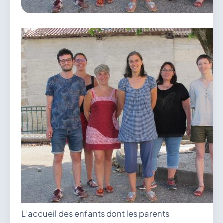
vous.
04 74 38 22 78
mairie@douvres.fr
140 Place de la Babillière, 01500 Douvres
Contacter la mairie
Le guichet des associations
publier une annonce
L’accueil des enfants dont les parents