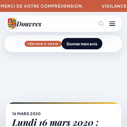
MERCI DE VOTRE COMPRÉHENSION.
VIGILANCES PO
Douvres
Donner mon avis
PÉRIODE D’ESSAI
Agenda
Aller
au
contenu
L’actu du village
Mairie & Vie municipale
16 MARS 2020
Lundi 16 mars 2020 :