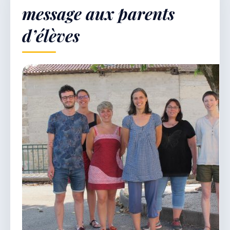
message aux parents
d’élèves
Démarches & Vie pratique
Vie locale & Associations
Découvrir la commune
DIMANCHE 9 AOÛT 2026
Secrétariat ouvert
Lundi, mardi, jeudi, vendredi de 8h30 à 12h et
après-midi sur rendez-vous. Samedi sur rendez-