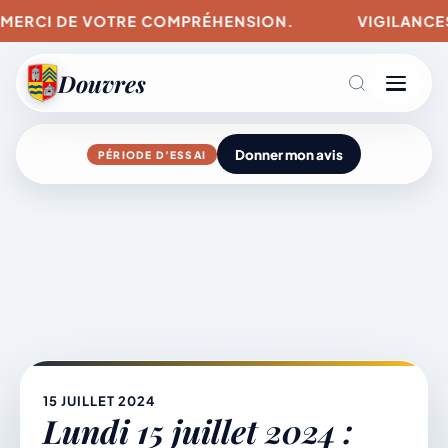
. MERCI DE VOTRE COMPRÉHENSION.
VIGILANCES 
Douvres
Donner mon avis
PÉRIODE D’ESSAI
Agenda
Aller
au
contenu
L’actu du village
Mairie & Vie municipale
15 JUILLET 2024
Lundi 15 juillet 2024 :