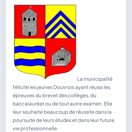
vous.
04 74 38 22 78
mairie@douvres.fr
140 Place de la Babillière, 01500 Douvres
Contacter la mairie
Le guichet des associations
publier une annonce
La municipalité
félicite les jeunes Douvrois ayant réussi les
épreuves du brevet des collèges, du
baccalauréat ou de tout autre examen. Elle
leur souhaite beaucoup de réussite dans la
poursuite de leurs études et dans leur future
vie professionnelle.