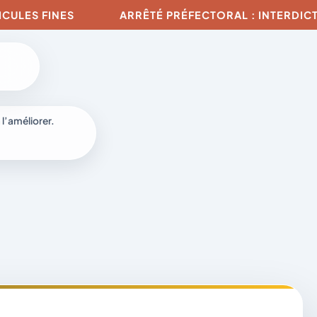
ES FINES
ARRÊTÉ PRÉFECTORAL : INTERDICTION 
 l’améliorer.
à
-
fr