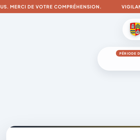
S. MERCI DE VOTRE COMPRÉHENSION.
VIGILANCES
PÉRIODE D
Aller
au
contenu
A
D