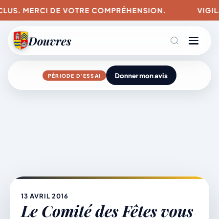
NCLUS. MERCI DE VOTRE COMPRÉHENSION.
VIGILA
Douvres
Donner mon avis
PÉRIODE D’ESSAI
Agenda
Aller
au
contenu
L’actu du village
Mairie & Vie municipale
13 AVRIL 2016
Le Comité des Fêtes vous