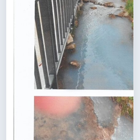
vous.
04 74 38 22 78
mairie@douvres.fr
140 Place de la Babillière, 01500 Douvres
Contacter la mairie
Le guichet des associations
publier une annonce