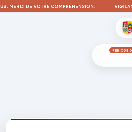
. MERCI DE VOTRE COMPRÉHENSION.
VIGILANCES 
PÉRIODE D
Aller
au
contenu
A
D