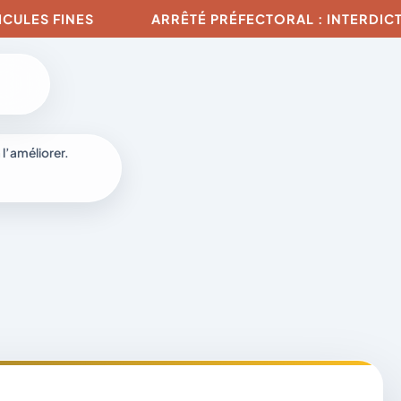
S FINES
ARRÊTÉ PRÉFECTORAL : INTERDICTION D
 l’améliorer.
à
-
fr