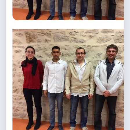
vous.
04 74 38 22 78
mairie@douvres.fr
140 Place de la Babillière, 01500 Douvres
Contacter la mairie
Le guichet des associations
publier une annonce