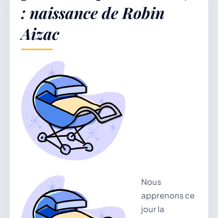
: naissance de Robin
Aizac
Démarches & Vie pratique
Vie locale & Associations
Découvrir la commune
DIMANCHE 9 AOÛT 2026
Nous
Secrétariat ouvert
apprenons ce
Lundi, mardi, jeudi, vendredi de 8h30 à 12h et
jour la
après-midi sur rendez-vous. Samedi sur rendez-