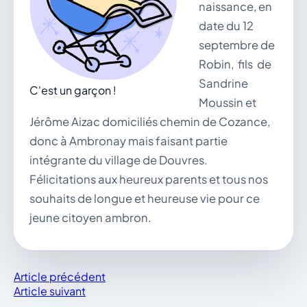
naissance, en
vous.
date du 12
04 74 38 22 78
mairie@douvres.fr
septembre de
140 Place de la Babillière, 01500 Douvres
Robin, fils de
Contacter la mairie
Sandrine
C'est un garçon !
Le guichet des associations
Moussin et
publier une annonce
Jérôme Aizac domiciliés chemin de Cozance,
donc à Ambronay mais faisant partie
intégrante du village de Douvres.
Félicitations aux heureux parents et tous nos
souhaits de longue et heureuse vie pour ce
jeune citoyen ambron.
Article précédent
Article suivant