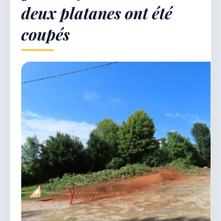
deux platanes ont été
coupés
Démarches & Vie pratique
Vie locale & Associations
Découvrir la commune
JEUDI 6 AOÛT 2026
Secrétariat ouvert
Lundi, mardi, jeudi, vendredi de 8h30 à 12h et
après-midi sur rendez-vous. Samedi sur rendez-