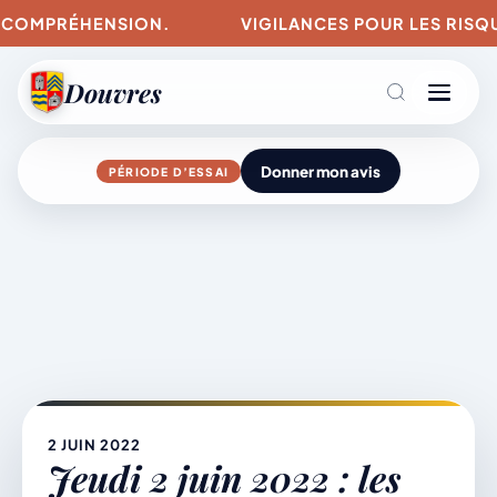
COMPRÉHENSION.
VIGILANCES POUR LES RISQUES 
Douvres
Donner mon avis
PÉRIODE D’ESSAI
Agenda
Aller
au
contenu
L’actu du village
Mairie & Vie municipale
2 JUIN 2022
Jeudi 2 juin 2022 : les