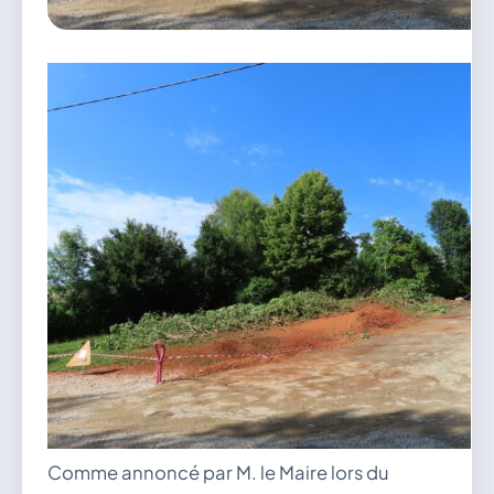
vous.
04 74 38 22 78
mairie@douvres.fr
140 Place de la Babillière, 01500 Douvres
Contacter la mairie
Le guichet des associations
publier une annonce
Comme annoncé par M. le Maire lors du