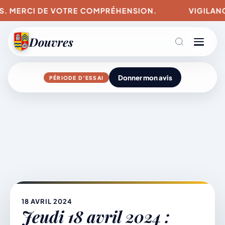
US. MERCI DE VOTRE COMPRÉHENSION.
VIGILANC
Douvres
Donner mon avis
PÉRIODE D’ESSAI
Agenda
Aller
au
contenu
L’actu du village
Mairie & Vie municipale
18 AVRIL 2024
Jeudi 18 avril 2024 :