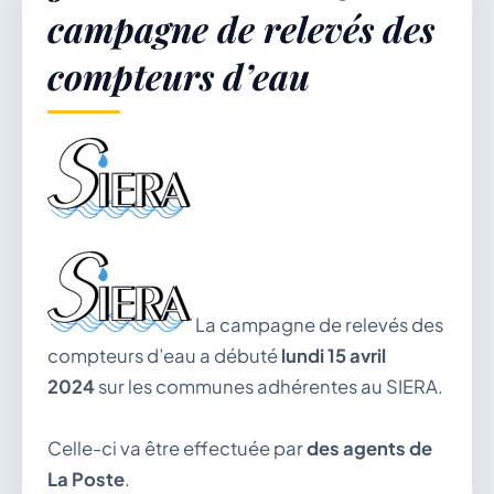
campagne de relevés des
compteurs d’eau
Démarches & Vie pratique
Vie locale & Associations
Découvrir la commune
La campagne de relevés des
compteurs d’eau a débuté
lundi 15 avril
2024
sur les communes adhérentes au SIERA.
DIMANCHE 9 AOÛT 2026
Secrétariat ouvert
Celle-ci va être effectuée par
des agents de
Lundi, mardi, jeudi, vendredi de 8h30 à 12h et
La Poste
.
après-midi sur rendez-vous. Samedi sur rendez-