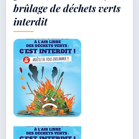
brûlage de déchets verts
interdit
Démarches & Vie pratique
Vie locale & Associations
Découvrir la commune
JEUDI 6 AOÛT 2026
Secrétariat ouvert
Lundi, mardi, jeudi, vendredi de 8h30 à 12h et
après-midi sur rendez-vous. Samedi sur rendez-