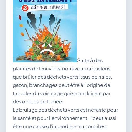
vous.
04 74 38 22 78
mairie@douvres.fr
140 Place de la Babillière, 01500 Douvres
Contacter la mairie
Le guichet des associations
publier une annonce
Suite à des
plaintes de Douvrois, nous vous rappelons
que brûler des déchets verts issus de haies,
gazon, branchages peut être à l'origine de
troubles du voisinage qui se traduisent par
des odeurs de fumée.
Le brûlage des déchets verts est néfaste pour
la santé et pour l'environnement, il peut aussi
être une cause d'incendie et surtout il est