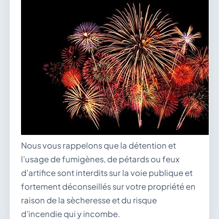
vous.
04 74 38 22 78
mairie@douvres.fr
140 Place de la Babillière, 01500 Douvres
Contacter la mairie
Le guichet des associations
publier une annonce
Nous vous rappelons que la détention et
l’usage de fumigènes, de pétards ou feux
d’artifice sont interdits sur la voie publique et
fortement déconseillés sur votre propriété en
raison de la sècheresse et du risque
d’incendie qui y incombe.