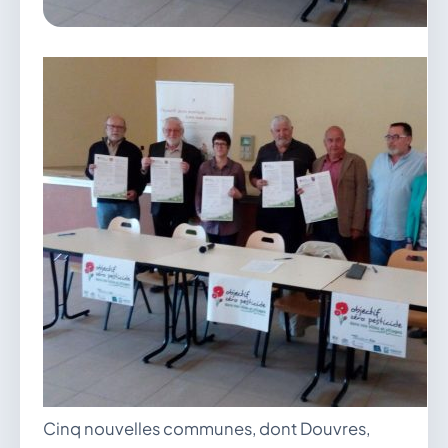
vous.
04 74 38 22 78
mairie@douvres.fr
140 Place de la Babillière, 01500 Douvres
Contacter la mairie
Le guichet des associations
publier une annonce
Cinq nouvelles communes, dont Douvres,