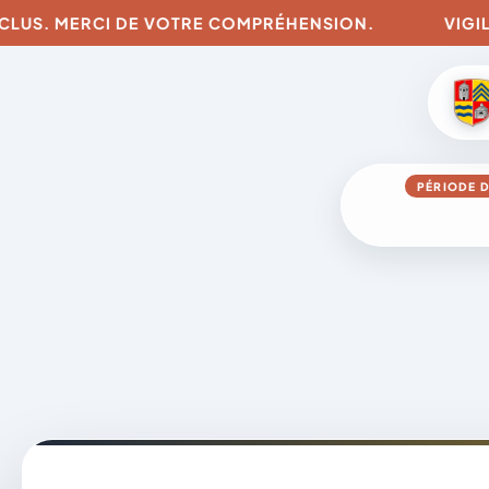
LUS. MERCI DE VOTRE COMPRÉHENSION.
VIGILANC
PÉRIODE D
Aller
au
contenu
A
D