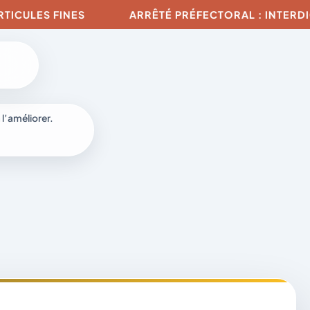
ULES FINES
ARRÊTÉ PRÉFECTORAL : INTERDICTIO
 l’améliorer.
à
-
fr