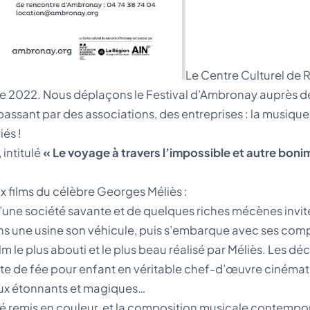
Le Centre Culturel de 
2022. Nous déplaçons le Festival d’Ambronay auprès de st
passant par des associations, des entreprises : la musiqu
iés !
 intitulé
« Le voyage à travers l’impossible et autre bon
x films du célèbre Georges Méliès :
 d’une société savante et de quelques riches mécènes invit
 une usine son véhicule, puis s’embarque avec ses compa
lm le plus abouti et le plus beau réalisé par Méliès. Les d
nte de fée pour enfant en véritable chef-d’œuvre cinéma
eux étonnants et magiques…
é remis en couleur, et la composition musicale contempora