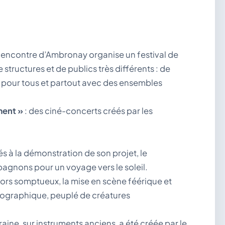
Rencontre d’Ambronay organise un festival de
ructures et de publics très différents : de
e pour tous et partout avec des ensembles
iment »
: des ciné-concerts créés par les
és à la démonstration de son projet, le
gnons pour un voyage vers le soleil.
écors somptueux, la mise en scène féérique et
tographique, peuplé de créatures
ine, sur instruments anciens, a été créée par le