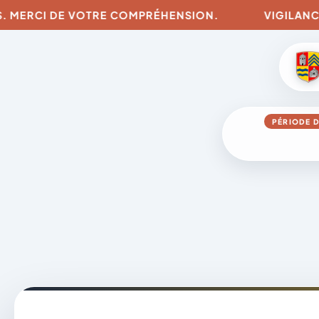
MERCI DE VOTRE COMPRÉHENSION.
VIGILANCES PO
PÉRIODE D
Aller
au
contenu
A
D