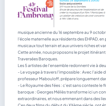
musique ancienne du 16 septembre au 9 octobre 
l’école maternelle aux résidents des EHPAD, en 
musicaux tout terrain et aux univers riches et var
Cette année, nous proposons le projet itinérant,
Traversées Baroques.
Les 5 artistes de l’ensemble redonnent vie à deu
- Le voyage à travers l’impossible : Avec l’aide
professeur Mabouloff, prépare longuement dans
- Le Royaume des fées : c’est sans conteste le fi
baroque : Georges Méliès transforme ici un co
extraordinaires, et nous emmenant dans des li
Ces deux films du début du XXème siècle, ont ét