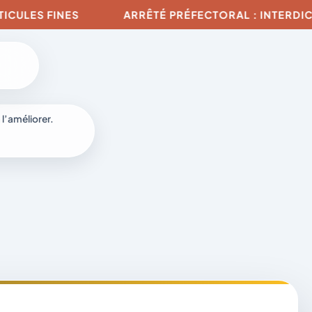
S FINES
ARRÊTÉ PRÉFECTORAL : INTERDICTION D
 l’améliorer.
à
-
fr