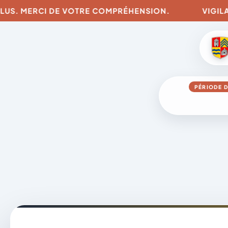
. MERCI DE VOTRE COMPRÉHENSION.
VIGILANCES 
PÉRIODE D
Aller
au
contenu
A
D