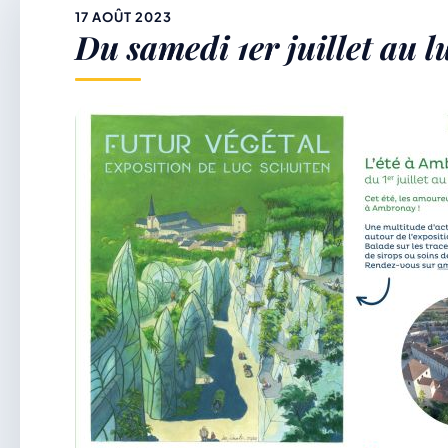
&
17 AOÛT 2023
Du samedi 1er juillet au l
p