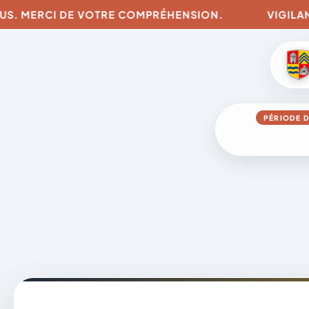
. MERCI DE VOTRE COMPRÉHENSION.
VIGILANCES 
PÉRIODE D
Aller
au
contenu
A
D