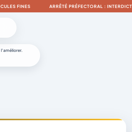
S FINES
ARRÊTÉ PRÉFECTORAL : INTERDICTION D
 l’améliorer.
à
-
fr