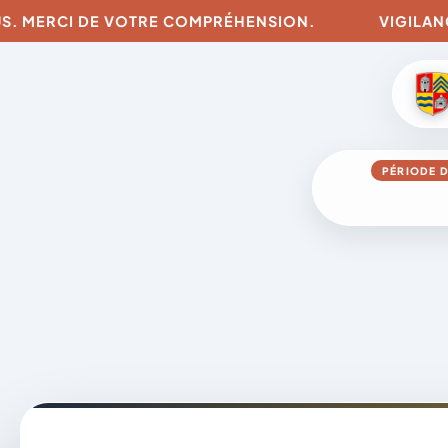
CI DE VOTRE COMPRÉHENSION.
VIGILANCES POUR 
PÉRIODE D
Aller
au
contenu
A
D