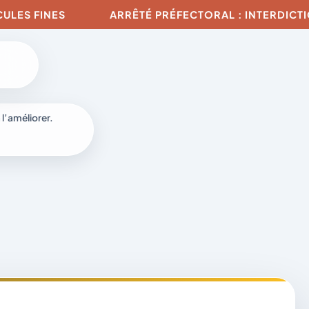
ES
ARRÊTÉ PRÉFECTORAL : INTERDICTION DE TO
 l’améliorer.
à
-
fr