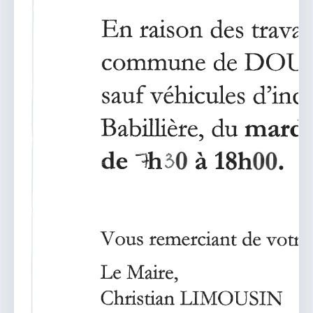
vous.
04 74 38 22 78
mairie@douvres.fr
140 Place de la Babillière, 01500 Douvres
Contacter la mairie
Le guichet des associations
publier une annonce