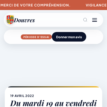
. MERCI DE VOTRE COMPRÉHENSION.
VIGILANCES 
Douvres
Donner mon avis
PÉRIODE D’ESSAI
Agenda
Aller
au
contenu
L’actu du village
Mairie & Vie municipale
19 AVRIL 2022
Du mardi 19 au vendredi