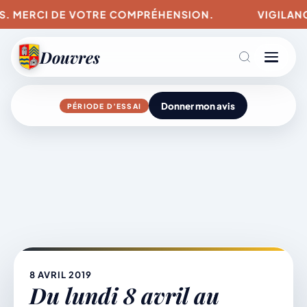
US. MERCI DE VOTRE COMPRÉHENSION.
VIGILANCE
Douvres
Donner mon avis
PÉRIODE D’ESSAI
Agenda
Aller
au
contenu
L’actu du village
Mairie & Vie municipale
8 AVRIL 2019
Du lundi 8 avril au