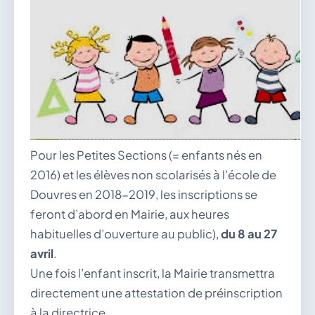
vous.
04 74 38 22 78
mairie@douvres.fr
140 Place de la Babillière, 01500 Douvres
Contacter la mairie
Le guichet des associations
publier une annonce
Pour les Petites Sections (= enfants nés en
2016) et les élèves non scolarisés à l’école de
Douvres en 2018-2019, les inscriptions se
feront d’abord en Mairie, aux heures
habituelles d’ouverture au public),
du 8 au 27
avril
.
Une fois l’enfant inscrit, la Mairie transmettra
directement une attestation de préinscription
à la directrice.