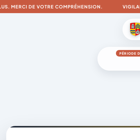
US. MERCI DE VOTRE COMPRÉHENSION.
VIGILANCE
PÉRIODE D
Aller
au
contenu
A
D