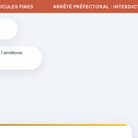
LES FINES
ARRÊTÉ PRÉFECTORAL : INTERDICTION
 l’améliorer.
à
-
fr