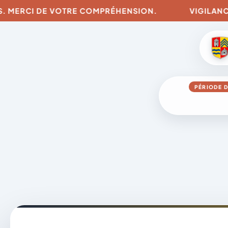
RCI DE VOTRE COMPRÉHENSION.
VIGILANCES POUR
PÉRIODE D
Aller
au
contenu
A
D