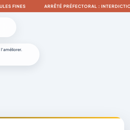
NES
ARRÊTÉ PRÉFECTORAL : INTERDICTION DE TO
 l’améliorer.
à
-
fr