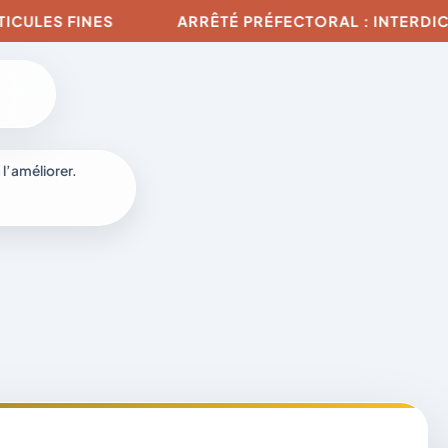
LES FINES
ARRÊTÉ PRÉFECTORAL : INTERDICTION
 l’améliorer.
à
-
fr