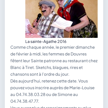
vous.
04 74 38 22 78
mairie@douvres.fr
140 Place de la Babillière, 01500 Douvres
Contacter la mairie
Le guichet des associations
publier une annonce
La sainte-Agathe 2016
Comme chaque année, le premier dimanche
de février à midi, les femmes de Douvres
fêtent leur Sainte patronne au restaurant chez
Blanc à Tiret. Sketchs, blagues, rires et
chansons sont à l’ordre du jour.
Dès aujourd’hui, retenez cette date. Vous
pouvez vous inscrire auprès de Marie-Louise
au 04.74.38.03.28 ou de Simone au
04.74.38.47.77.
Vous aurez plus de renseignements au plus