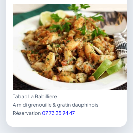
vous.
04 74 38 22 78
mairie@douvres.fr
140 Place de la Babillière, 01500 Douvres
Contacter la mairie
Le guichet des associations
publier une annonce
Tabac La Babilliere
A midi grenouille & gratin dauphinois
Réservation
07 73 25 94 47