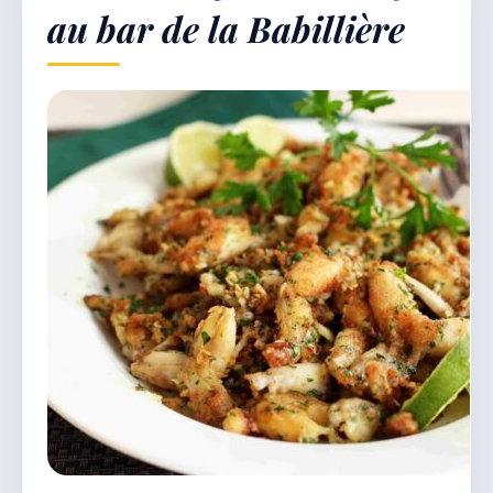
au bar de la Babillière
Démarches & Vie pratique
Vie locale & Associations
Découvrir la commune
JEUDI 6 AOÛT 2026
Secrétariat ouvert
Lundi, mardi, jeudi, vendredi de 8h30 à 12h et
après-midi sur rendez-vous. Samedi sur rendez-