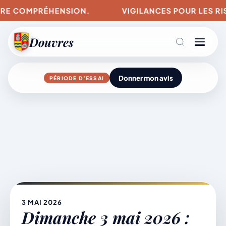
RE COMPRÉHENSION.
VIGILANCES POUR LES RISQU
Douvres
Donner mon avis
PÉRIODE D’ESSAI
Agenda
Aller
au
contenu
L’actu du village
Mairie & Vie municipale
3 MAI 2026
Dimanche 3 mai 2026 :