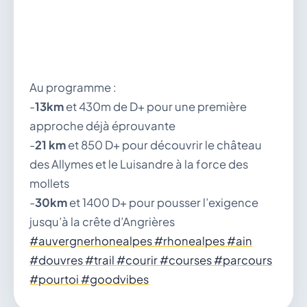
Au programme :
-
13km
et 430m de D+ pour une première
approche déjà éprouvante
-
21 km
et 850 D+ pour découvrir le château
des Allymes et le Luisandre à la force des
mollets
-
30km
et 1400 D+ pour pousser l’exigence
jusqu’à la crête d’Angrières
#auvergnerhonealpes #rhonealpes #ain
#douvres #trail #courir #courses #parcours
#pourtoi #goodvibes