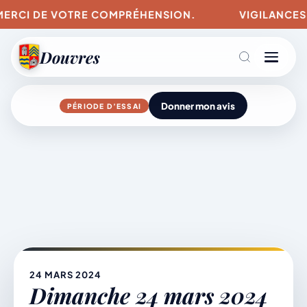
RCI DE VOTRE COMPRÉHENSION.
VIGILANCES POUR
Douvres
Donner mon avis
PÉRIODE D’ESSAI
Agenda
Aller
au
contenu
L’actu du village
Mairie & Vie municipale
24 MARS 2024
Dimanche 24 mars 2024