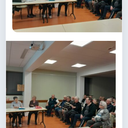
vous.
04 74 38 22 78
mairie@douvres.fr
140 Place de la Babillière, 01500 Douvres
Contacter la mairie
Le guichet des associations
publier une annonce