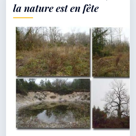
la nature est en fête
Démarches & Vie pratique
Vie locale & Associations
Découvrir la commune
DIMANCHE 9 AOÛT 2026
Secrétariat ouvert
Lundi, mardi, jeudi, vendredi de 8h30 à 12h et
après-midi sur rendez-vous. Samedi sur rendez-