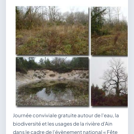
vous.
04 74 38 22 78
mairie@douvres.fr
140 Place de la Babillière, 01500 Douvres
Contacter la mairie
Le guichet des associations
publier une annonce
Journée conviviale gratuite autour de l'eau, la
biodiversité et les usages de la rivière d’Ain
dans le cadre de l’évènement national « Fête