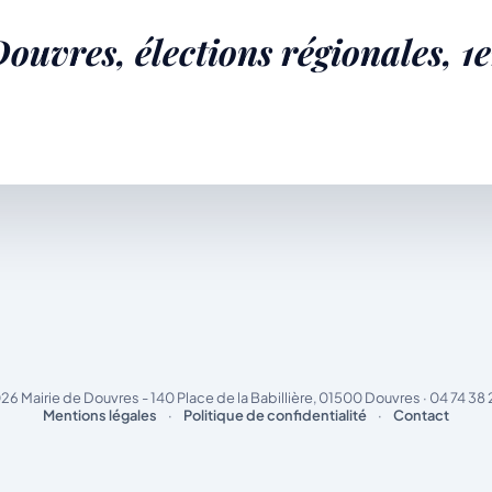
 Vie
Vie locale &
la
Contacter la
ouvres, élections régionales, 1e
mairie
ratique
Associations
commune
Le guichet des
associations
publier une
annonce
26 Mairie de Douvres - 140 Place de la Babillière, 01500 Douvres · 04 74 38 
Mentions légales
·
Politique de confidentialité
·
Contact