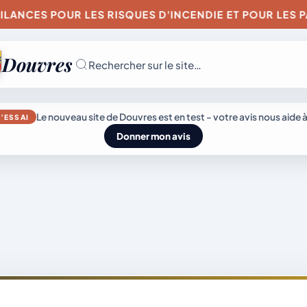
ANCES POUR LES RISQUES D'INCENDIE ET POUR LES PAR
Douvres
Rechercher sur le site…
JEUDI 6 AOÛT 202
Le nouveau site de Douvres est en test - votre avis nous aide à
’ESSAI
Secrétariat
Donner mon avis
ouvert
Lundi, mardi, jeudi,
vendredi de 8h30 
L’actu
Mairie &
12h et après-midi
sur rendez-vous.
du
Vie
Samedi sur rendez
genda
village
municipale
vous.
04 74 38 22 78
mairie@douvres.
140 Place de la
Babillière, 01500
émarches
Découvrir
Douvres