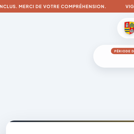
INCLUS. MERCI DE VOTRE COMPRÉHENSION.
VIGIL
PÉRIODE D
Aller
au
contenu
A
D