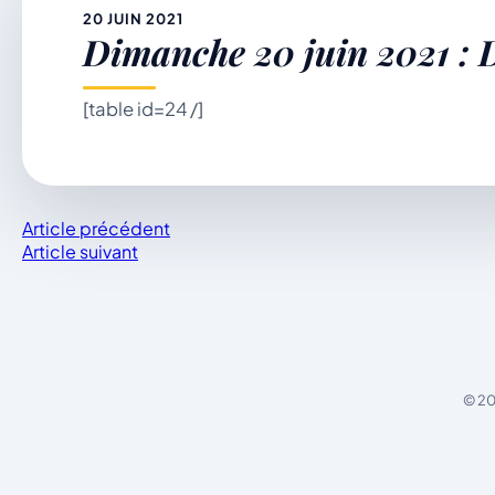
&
20 JUIN 2021
Dimanche 20 juin 2021 : D
p
[table id=24 /]
Article précédent
Article suivant
© 20