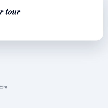
r tour
22 78