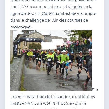
vous.
sont 270 coureurs qui se sont alignés sur la
04 74 38 22 78
ligne de départ. Cette manifestation compte
mairie@douvres.fr
140 Place de la Babillière, 01500 Douvres
dans le challenge de l’Ain des courses de
Contacter la mairie
montagne.
Le guichet des associations
publier une annonce
Sur
le semi-marathon du Luisandre, c’est Jérémy
LENORMAND du WGTN The Crew qui se