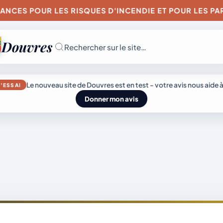
 POUR LES RISQUES D'INCENDIE ET POUR LES PARTICUL
Douvres
Rechercher sur le site…
JEUDI 6 AOÛT 202
Le nouveau site de Douvres est en test - votre avis nous aide à
’ESSAI
Secrétariat
Donner mon avis
ouvert
Lundi, mardi, jeudi,
vendredi de 8h30 
L’actu
Mairie &
12h et après-midi
sur rendez-vous.
du
Vie
Samedi sur rendez
genda
village
municipale
vous.
04 74 38 22 78
mairie@douvres.
140 Place de la
Babillière, 01500
émarches
Découvrir
Douvres