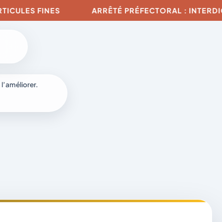
ES FINES
ARRÊTÉ PRÉFECTORAL : INTERDICTION 
6
 l’améliorer.
à
-
fr