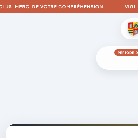
S. MERCI DE VOTRE COMPRÉHENSION.
VIGILANCES
PÉRIODE D
Aller
au
contenu
A
D