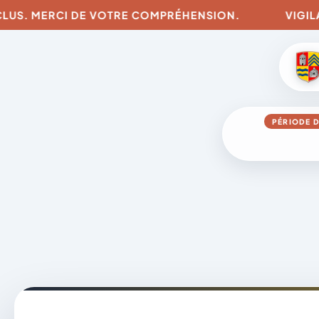
LUS. MERCI DE VOTRE COMPRÉHENSION.
VIGILANC
PÉRIODE D
Aller
au
contenu
A
D