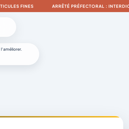
ULES FINES
ARRÊTÉ PRÉFECTORAL : INTERDICTIO
 l’améliorer.
à
-
fr