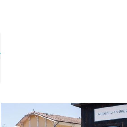
Douvres
 Vie
Vie locale &
la
Contacter la
ratique
Associations
commune
mairie
Le guichet des
associations
publier une
annonce