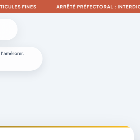
ES FINES
ARRÊTÉ PRÉFECTORAL : INTERDICTION 
 l’améliorer.
à
-
fr