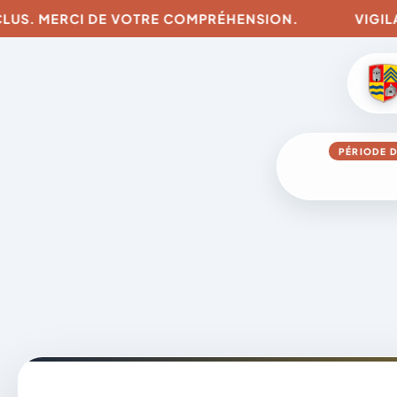
S. MERCI DE VOTRE COMPRÉHENSION.
VIGILANCES
PÉRIODE D
Aller
au
contenu
A
D