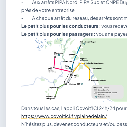
- Aux arrêts PIPA Nord, PIPA Sud et CNPE Bugey
près de votre entreprise
- A chaque arrêt du réseau, des arrêts sont mat
Le petit plus pour les conducteurs
: vous recev
Le petit plus pour les passagers
: vous ne payez
Dans tous les cas, l’appli Covoit’ICI 24h/24 po
https://www.covoitici.fr/plainedelain/
N’hésitez plus, devenez conducteurs et/ou pass