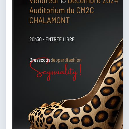
vous.
04 74 38 22 78
mairie@douvres.fr
140 Place de la Babillière, 01500 Douvres
Contacter la mairie
Le guichet des associations
publier une annonce