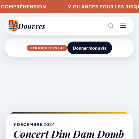
OMPRÉHENSION.
VIGILANCES POUR LES RISQUES D
Douvres
Donner mon avis
PÉRIODE D’ESSAI
Agenda
Aller
au
contenu
L’actu du village
Mairie & Vie municipale
9 DÉCEMBRE 2024
Concert Dim Dam Domb