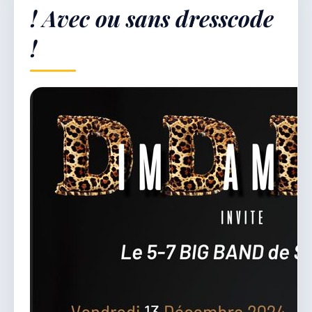
! Avec ou sans dresscode
!
Démarches & Vie pratique
Vie locale & Associations
Découvrir la commune
JEUDI 6 AOÛT 2026
Secrétariat ouvert
Lundi, mardi, jeudi, vendredi de 8h30 à 12h et
après-midi sur rendez-vous. Samedi sur rendez-