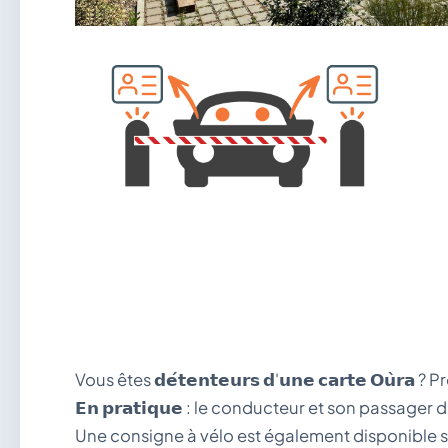
Vous êtes 𝗱𝗲́𝘁𝗲𝗻𝘁𝗲𝘂𝗿𝘀 𝗱'𝘂𝗻𝗲 𝗰𝗮𝗿𝘁𝗲 𝗢
𝗘𝗻 𝗽𝗿𝗮𝘁𝗶𝗾𝘂𝗲 : le conducteur et son passa
Une consigne à vélo est également disponible su