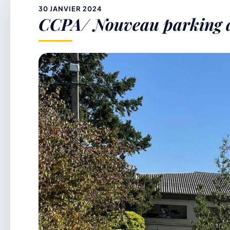
&
30 JANVIER 2024
CCPA/ Nouveau parking d
p