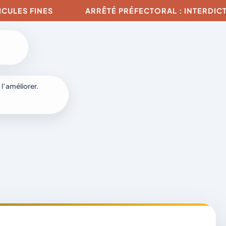
LES FINES
ARRÊTÉ PRÉFECTORAL : INTERDICTION
 l’améliorer.
à
-
fr