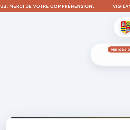
US. MERCI DE VOTRE COMPRÉHENSION.
VIGILANCE
PÉRIODE D
Aller
au
contenu
A
D