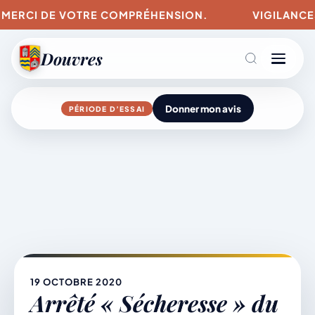
. MERCI DE VOTRE COMPRÉHENSION.
VIGILANCES 
Douvres
Donner mon avis
PÉRIODE D’ESSAI
Agenda
Aller
au
contenu
L’actu du village
Mairie & Vie municipale
19 OCTOBRE 2020
Arrêté « Sécheresse » du