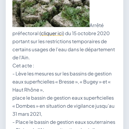
vous.
04 74 38 22 78
mairie@douvres.fr
140 Place de la Babillière, 01500 Douvres
Arrêté
Contacter la mairie
préfectoral
(cliquer ici
) du 15 octobre 2020
portant sur les restrictions temporaires de
Le guichet des associations
publier une annonce
certains usages de l’eau dans le département
de l'Ain.
Cet acte :
- Lève les mesures sur les bassins de gestion
eaux superficielles « Bresse », « Bugey » et «
Haut Rhône »,
place le bassin de gestion eaux superficielles
« Dombes » en situation de vigilance jusqu’au
31 mars 2021,
- Place le bassin de gestion eaux souterraines