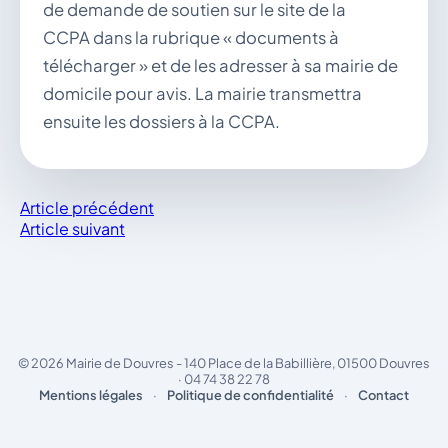
de demande de soutien sur le site de la
vous.
CCPA dans la rubrique « documents à
04 74 38 22 78
mairie@douvres.fr
télécharger » et de les adresser à sa mairie de
140 Place de la Babillière, 01500 Douvres
domicile pour avis. La mairie transmettra
Contacter la mairie
ensuite les dossiers à la CCPA.
Le guichet des associations
publier une annonce
Article précédent
Article suivant
© 2026 Mairie de Douvres - 140 Place de la Babillière, 01500 Douvres
· 04 74 38 22 78
Mentions légales
·
Politique de confidentialité
·
Contact