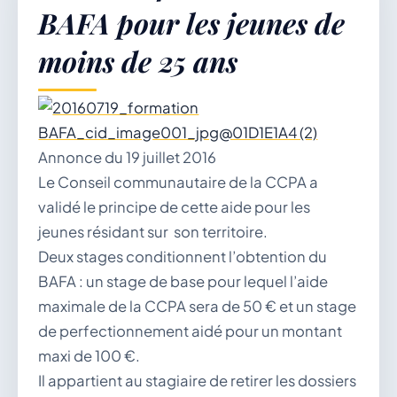
BAFA pour les jeunes de
moins de 25 ans
Démarches & Vie pratique
Vie locale & Associations
Annonce du 19 juillet 2016
Le Conseil communautaire de la CCPA a
validé le principe de cette aide pour les
jeunes résidant sur son territoire.
Découvrir la commune
Deux stages conditionnent l’obtention du
BAFA : un stage de base pour lequel l’aide
maximale de la CCPA sera de 50 € et un stage
DIMANCHE 9 AOÛT 2026
de perfectionnement aidé pour un montant
Secrétariat ouvert
maxi de 100 €.
Lundi, mardi, jeudi, vendredi de 8h30 à 12h et
Il appartient au stagiaire de retirer les dossiers
après-midi sur rendez-vous. Samedi sur rendez-