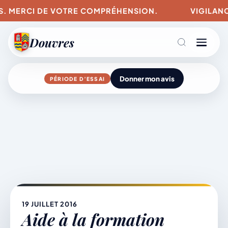
US. MERCI DE VOTRE COMPRÉHENSION.
VIGILANCE
Douvres
Donner mon avis
PÉRIODE D’ESSAI
Agenda
Aller
au
contenu
L’actu du village
Mairie & Vie municipale
19 JUILLET 2016
Aide à la formation