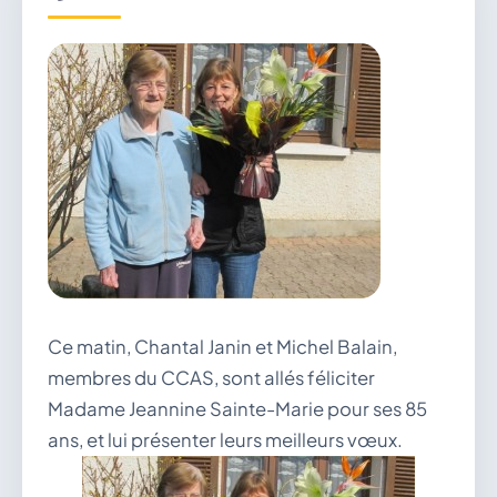
Démarches & Vie pratique
Vie locale & Associations
Découvrir la commune
Ce matin, Chantal Janin et Michel Balain,
membres du CCAS, sont allés féliciter
Madame Jeannine Sainte-Marie pour ses 85
SAMEDI 8 AOÛT 2026
Secrétariat ouvert
ans, et lui présenter leurs meilleurs vœux.
Lundi, mardi, jeudi, vendredi de 8h30 à 12h et
après-midi sur rendez-vous. Samedi sur rendez-