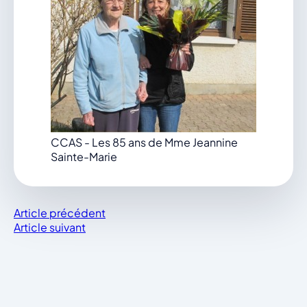
vous.
04 74 38 22 78
mairie@douvres.fr
140 Place de la Babillière, 01500 Douvres
Contacter la mairie
Le guichet des associations
publier une annonce
CCAS - Les 85 ans de Mme Jeannine
Sainte-Marie
Article précédent
Article suivant