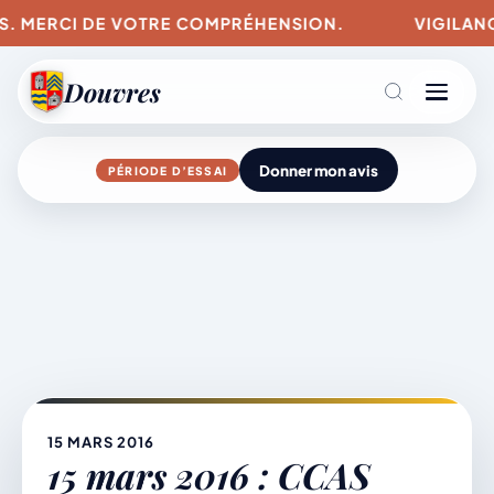
US. MERCI DE VOTRE COMPRÉHENSION.
VIGILANCE
Douvres
Donner mon avis
PÉRIODE D’ESSAI
Agenda
Aller
au
contenu
L’actu du village
Mairie & Vie municipale
15 MARS 2016
15 mars 2016 : CCAS